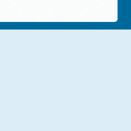
NOVO
NOVO
Brickz!
Word Search Online
NOVO
NOVO
Mahjong Alchemy Online
Solitaire Seasons