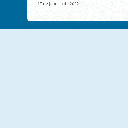
17 de Janeiro de 2022
NOVO
NOVO
BubbleQuod
Erase One Part
NOVO
NOVO
Tasty Match
Voxel Merge 3D