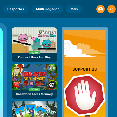
Desportos
Multi-Jogador
Mais
NOVO
Connect Hugy And Kisy
NOVO
Halloween Faces Memory