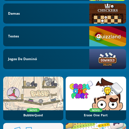
Damas
Testes
Jogos De Dominó
NOVO
NOVO
BubbleQuod
Erase One Part