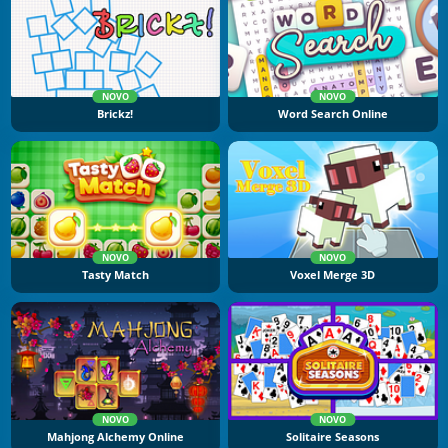
NOVO
NOVO
Brickz!
Word Search Online
NOVO
NOVO
Tasty Match
Voxel Merge 3D
NOVO
NOVO
Mahjong Alchemy Online
Solitaire Seasons