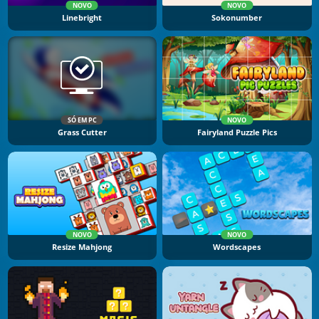
NOVO
NOVO
Linebright
Sokonumber
SÓ EM PC
NOVO
Grass Cutter
Fairyland Puzzle Pics
NOVO
NOVO
Resize Mahjong
Wordscapes