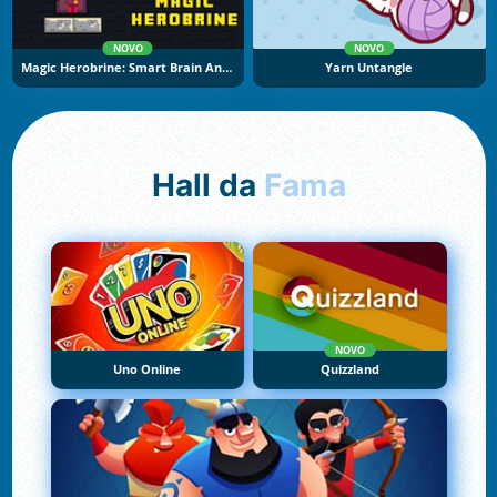
NOVO
NOVO
Magic Herobrine: Smart Brain And Puzzle Quest
Yarn Untangle
Hall da
Fama
NOVO
Uno Online
Quizzland