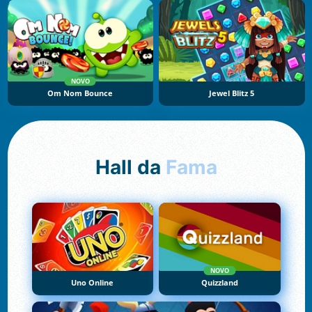
NOVO
Om Nom Bounce
Jewel Blitz 5
Hall da
Fama
NOVO
Uno Online
Quizzland