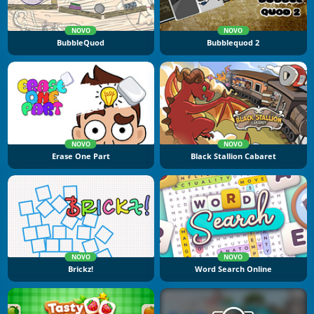
NOVO
NOVO
BubbleQuod
Bubblequod 2
NOVO
NOVO
Erase One Part
Black Stallion Cabaret
NOVO
NOVO
Brickz!
Word Search Online