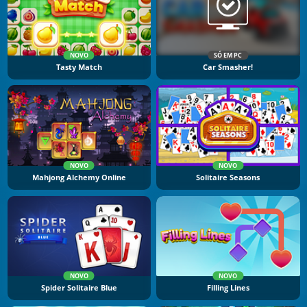
NOVO
SÓ EM PC
Tasty Match
Car Smasher!
NOVO
NOVO
Mahjong Alchemy Online
Solitaire Seasons
NOVO
NOVO
Spider Solitaire Blue
Filling Lines