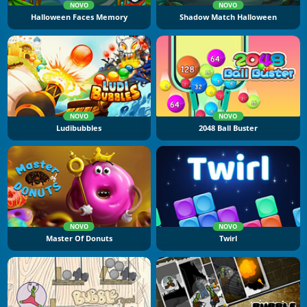
NOVO
NOVO
Halloween Faces Memory
Shadow Match Halloween
NOVO
NOVO
Ludibubbles
2048 Ball Buster
NOVO
NOVO
Master Of Donuts
Twirl