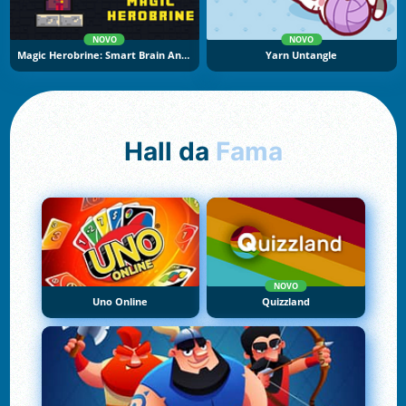
NOVO
NOVO
Magic Herobrine: Smart Brain And Puzzle Quest
Yarn Untangle
Hall da
Fama
NOVO
Uno Online
Quizzland