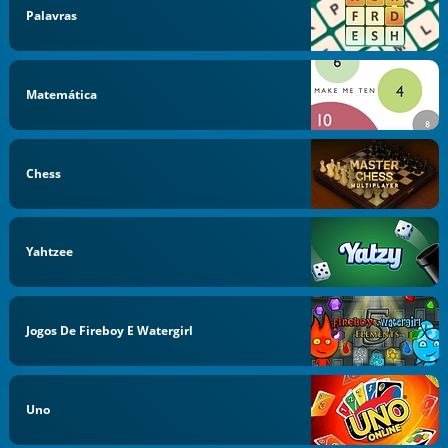
Palavras
Matemática
Chess
Yahtzee
Jogos De Fireboy E Watergirl
Uno