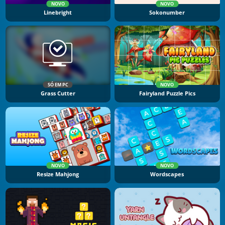
NOVO
NOVO
Linebright
Sokonumber
SÓ EM PC
NOVO
Grass Cutter
Fairyland Puzzle Pics
NOVO
NOVO
Resize Mahjong
Wordscapes