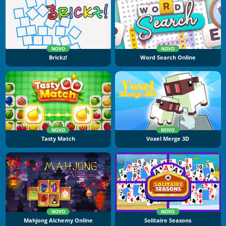
NOVO
NOVO
Brickz!
Word Search Online
NOVO
NOVO
Tasty Match
Voxel Merge 3D
NOVO
NOVO
Mahjong Alchemy Online
Solitaire Seasons