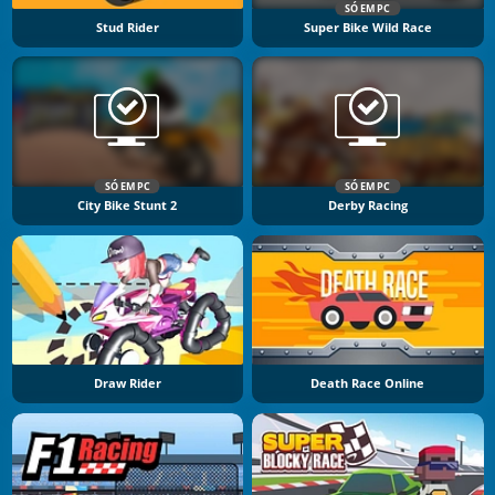
SÓ EM PC
Stud Rider
Super Bike Wild Race
SÓ EM PC
SÓ EM PC
City Bike Stunt 2
Derby Racing
Draw Rider
Death Race Online