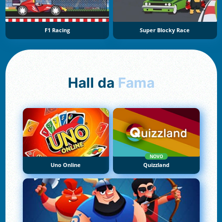
F1 Racing
Super Blocky Race
Hall da
Fama
NOVO
Uno Online
Quizzland