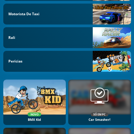
Motorista De Taxi
Rali
Perícias
NOVO
SÓ EM PC
BMX Kid
Car Smasher!