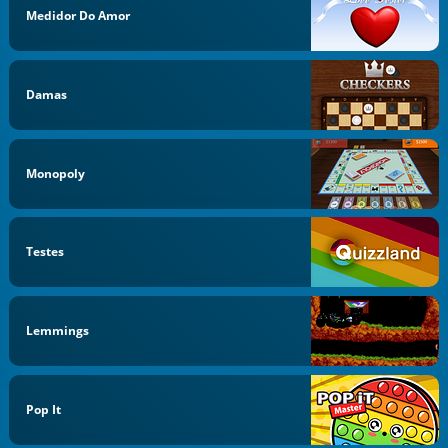
Medidor Do Amor
Damas
Monopoly
Testes
Lemmings
Pop It