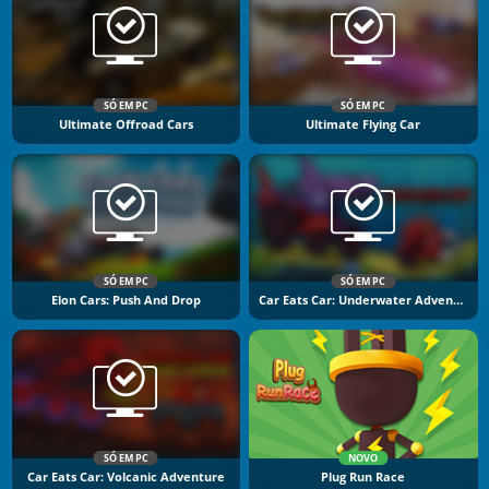
SÓ EM PC
SÓ EM PC
Ultimate Offroad Cars
Ultimate Flying Car
SÓ EM PC
SÓ EM PC
Elon Cars: Push And Drop
Car Eats Car: Underwater Adventure
SÓ EM PC
NOVO
Car Eats Car: Volcanic Adventure
Plug Run Race