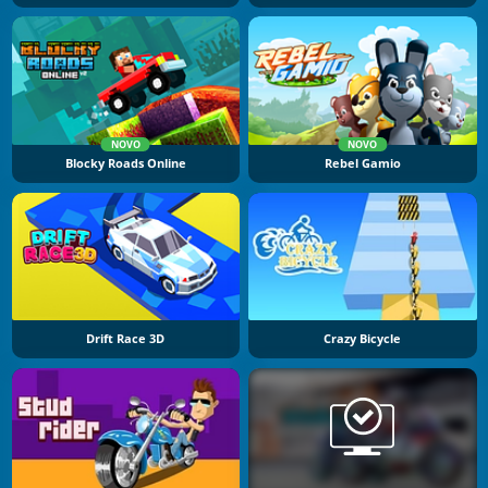
NOVO
NOVO
Blocky Roads Online
Rebel Gamio
Drift Race 3D
Crazy Bicycle