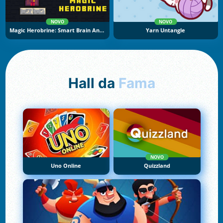
NOVO
NOVO
Magic Herobrine: Smart Brain And Puzzle Quest
Yarn Untangle
Hall da
Fama
NOVO
Uno Online
Quizzland