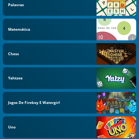
Palavras
Matemática
Chess
Yahtzee
Jogos De Fireboy E Watergirl
Uno