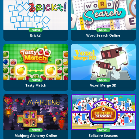
NOVO
NOVO
Brickz!
Word Search Online
NOVO
NOVO
Tasty Match
Voxel Merge 3D
NOVO
NOVO
Mahjong Alchemy Online
Solitaire Seasons