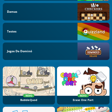
Damas
Testes
Jogos De Dominó
NOVO
NOVO
BubbleQuod
Erase One Part