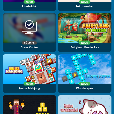
NOVO
NOVO
Linebright
Sokonumber
SÓ EM PC
NOVO
Grass Cutter
Fairyland Puzzle Pics
NOVO
NOVO
Resize Mahjong
Wordscapes