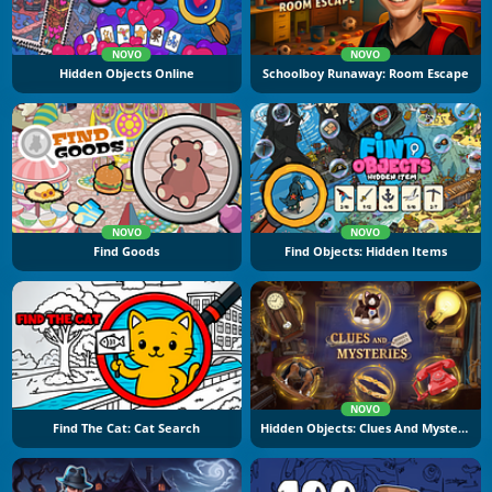
NOVO
NOVO
Hidden Objects Online
Schoolboy Runaway: Room Escape
NOVO
NOVO
Find Goods
Find Objects: Hidden Items
NOVO
Find The Cat: Cat Search
Hidden Objects: Clues And Mysteries