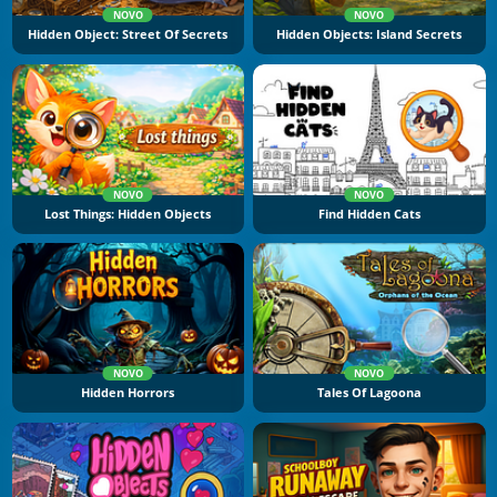
NOVO
NOVO
Hidden Object: Street Of Secrets
Hidden Objects: Island Secrets
NOVO
NOVO
Lost Things: Hidden Objects
Find Hidden Cats
NOVO
NOVO
Hidden Horrors
Tales Of Lagoona