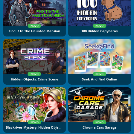
NOVO
NOVO
Find It In The Haunted Mansion
100 Hidden Capybaras
NOVO
NOVO
Hidden Objects: Crime Scene
Seek And Find Online
NOVO
NOVO
Blackriver Mystery: Hidden Objects
Chroma Cars Garage