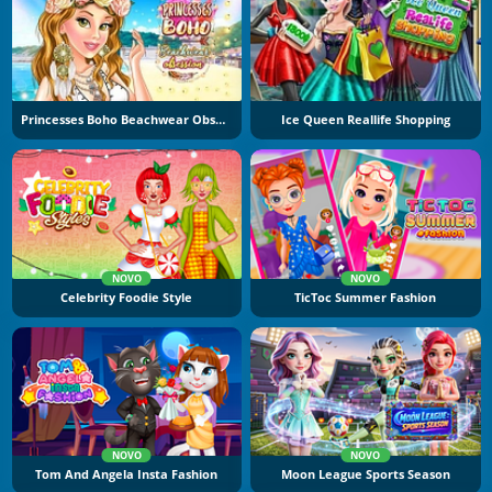
Princesses Boho Beachwear Obsession
Ice Queen Reallife Shopping
NOVO
NOVO
Celebrity Foodie Style
TicToc Summer Fashion
NOVO
NOVO
Tom And Angela Insta Fashion
Moon League Sports Season