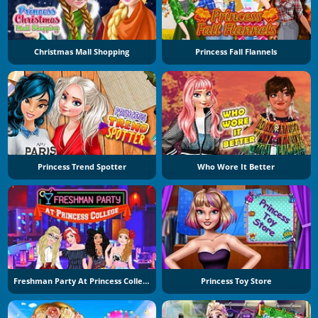
Christmas Mall Shopping
Princess Fall Flannels
Princess Trend Spotter
Who Wore It Better
Freshman Party At Princess College
Princess Toy Store