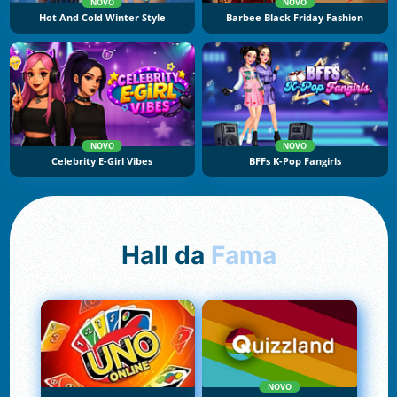
NOVO
NOVO
Hot And Cold Winter Style
Barbee Black Friday Fashion
NOVO
NOVO
Celebrity E-Girl Vibes
BFFs K-Pop Fangirls
Hall da
Fama
NOVO