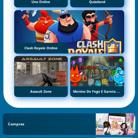
Uno Online
Quizzland
Clash Royale Online
Assault Zone
Menino De Fogo E Garota De Água 5: Elementos
Compras