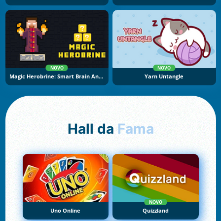
NOVO
NOVO
Magic Herobrine: Smart Brain And Puzzle Quest
Yarn Untangle
Hall da
Fama
NOVO
Uno Online
Quizzland