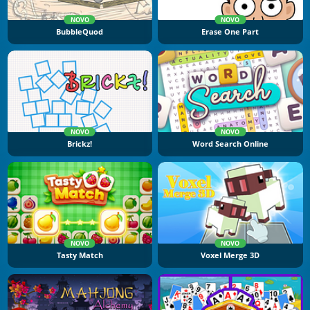
NOVO
NOVO
BubbleQuod
Erase One Part
NOVO
NOVO
Brickz!
Word Search Online
NOVO
NOVO
Tasty Match
Voxel Merge 3D