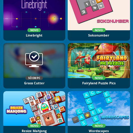
NOVO
NOVO
Linebright
Sokonumber
SÓ EM PC
NOVO
Grass Cutter
Fairyland Puzzle Pics
NOVO
NOVO
Resize Mahjong
Wordscapes