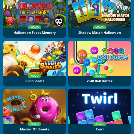
NOVO
NOVO
Halloween Faces Memory
Shadow Match Halloween
NOVO
NOVO
Ludibubbles
2048 Ball Buster
NOVO
NOVO
Master Of Donuts
Twirl