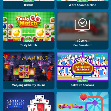
NOVO
NOVO
Brickz!
Word Search Online
NOVO
SÓ EM PC
Tasty Match
Car Smasher!
NOVO
NOVO
Mahjong Alchemy Online
Solitaire Seasons