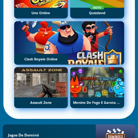
NOVO
Uno Online
Quizzland
Clash Royale Online
Assault Zone
Menino De Fogo E Garota De Água 5: Elementos
Jogos De Dominó