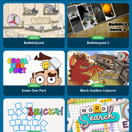
NOVO
NOVO
BubbleQuod
Bubblequod 2
NOVO
NOVO
Erase One Part
Black Stallion Cabaret