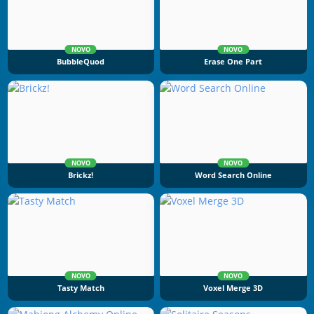
NOVO
NOVO
BubbleQuod
Erase One Part
NOVO
NOVO
Brickz!
Word Search Online
NOVO
NOVO
Tasty Match
Voxel Merge 3D