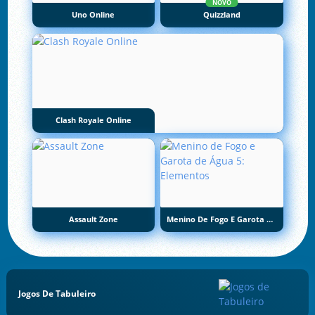
NOVO
Uno Online
Quizzland
Clash Royale Online
Assault Zone
Menino De Fogo E Garota De Água 5: Elementos
Jogos De Tabuleiro