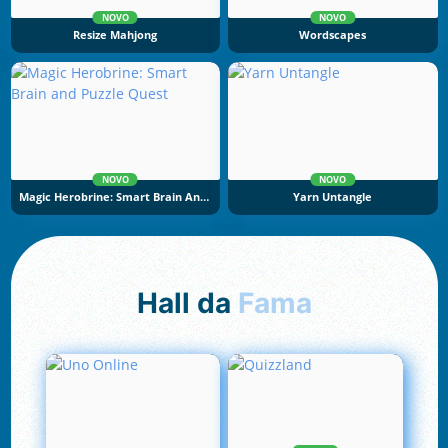
NOVO
NOVO
Resize Mahjong
Wordscapes
NOVO
NOVO
Magic Herobrine: Smart Brain And Puzzle Quest
Yarn Untangle
Hall da
Fama