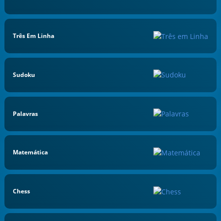
Três Em Linha
Sudoku
Palavras
Matemática
Chess