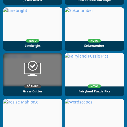
NOVO
NOVO
Linebright
Sokonumber
SÓ EM PC
NOVO
Grass Cutter
Fairyland Puzzle Pics