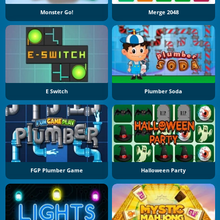
Monster Go!
Merge 2048
E Switch
Plumber Soda
FGP Plumber Game
Halloween Party