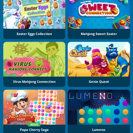
Easter Eggs Collection
Mahjong Sweet Easter
Virus Mahjong Connection
Genie Quest
NOVO
Papa Cherry Saga
Lumeno