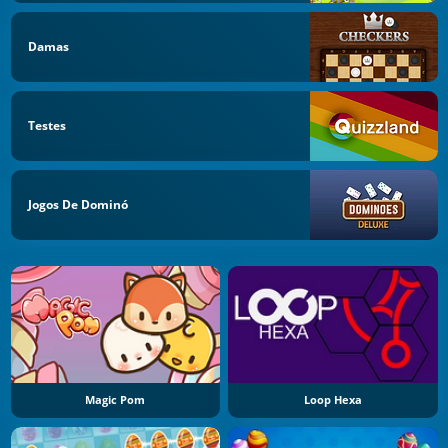
Damas
Testes
Jogos De Dominó
Magic Pom
Loop Hexa