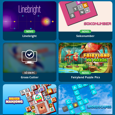
NOVO
NOVO
Linebright
Sokonumber
SÓ EM PC
NOVO
Grass Cutter
Fairyland Puzzle Pics
NOVO
NOVO