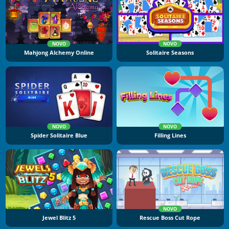
NOVO
NOVO
Mahjong Alchemy Online
Solitaire Seasons
NOVO
NOVO
Spider Solitaire Blue
Filling Lines
NOVO
Jewel Blitz 5
Rescue Boss Cut Rope