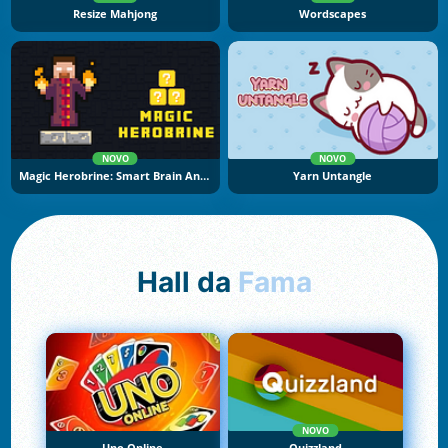
Resize Mahjong
Wordscapes
NOVO
NOVO
Magic Herobrine: Smart Brain And Puzzle Quest
Yarn Untangle
Hall da
Fama
NOVO