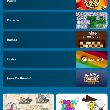
Puzzle
Conectar
Damas
Testes
Jogos De Dominó