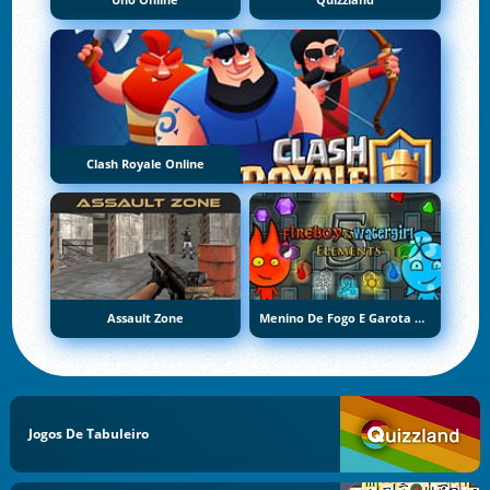
Uno Online
Quizzland
Clash Royale Online
Assault Zone
Menino De Fogo E Garota De Água 5: Elementos
Jogos De Tabuleiro