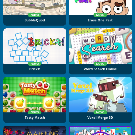
NOVO
NOVO
BubbleQuod
Erase One Part
NOVO
NOVO
Brickz!
Word Search Online
NOVO
NOVO
Tasty Match
Voxel Merge 3D