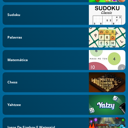
Sudoku
Palavras
Matemática
Chess
Yahtzee
Jogos De Fireboy E Watergirl