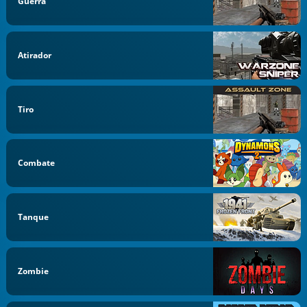
Guerra
Atirador
Tiro
Combate
Tanque
Zombie