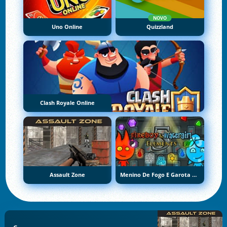
NOVO
Uno Online
Quizzland
Clash Royale Online
Assault Zone
Menino De Fogo E Garota De Água 5: Elementos