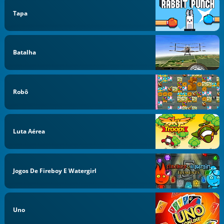
Tapa
Batalha
Robô
Luta Aérea
Jogos De Fireboy E Watergirl
Uno