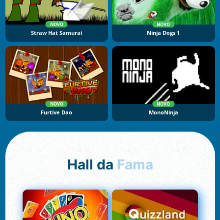
NOVO
NOVO
Straw Hat Samurai
Ninja Dogs 1
NOVO
NOVO
Furtive Dao
MonoNinja
Hall da
Fama