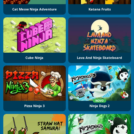
Cat Meow Ninja Adventure
Katana Fruits
Cube Ninja
Lava And Ninja Skateboard
NOVO
Pizza Ninja 3
Ninja Dogs 2