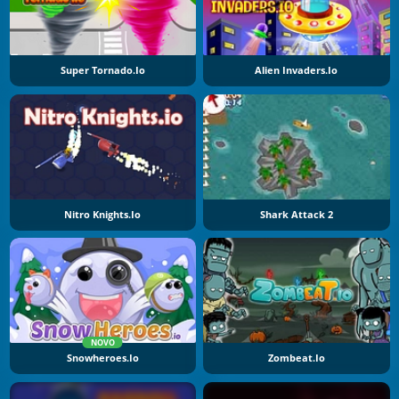
Super Tornado.io
Alien Invaders.io
Nitro Knights.Io
Shark Attack 2
NOVO
Snowheroes.io
Zombeat.io