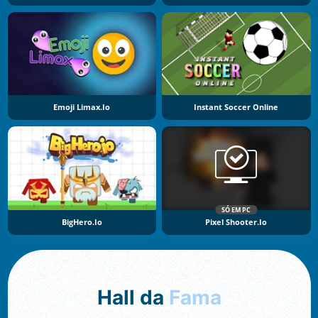
Emoji Limax.io
Instant Soccer Online
SÓ EM PC
BigHero.io
Pixel Shooter.io
Hall da
Fama