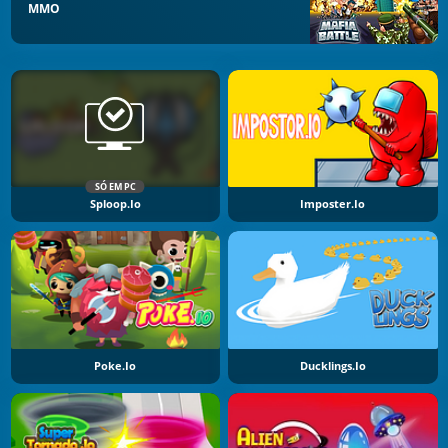
MMO
SÓ EM PC
Sploop.io
Imposter.io
Poke.io
Ducklings.io