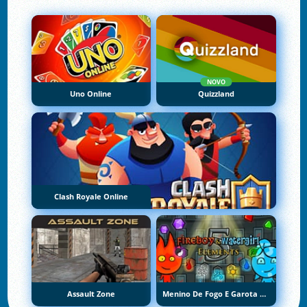
NOVO
Uno Online
Quizzland
Clash Royale Online
Assault Zone
Menino De Fogo E Garota De Água 5: Elementos