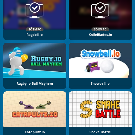
SÓ EM PC
SÓ EM PC
Ragdoll.io
KnifeBlades.io
Rugby.io Ball Mayhem
Snowball.io
Catapultz.io
Snake Battle