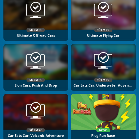
SÓ EM PC
SÓ EM PC
Ultimate Offroad Cars
Ultimate Flying Car
SÓ EM PC
SÓ EM PC
Elon Cars: Push And Drop
Car Eats Car: Underwater Adventure
SÓ EM PC
NOVO
Car Eats Car: Volcanic Adventure
Plug Run Race