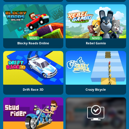
NOVO
NOVO
Blocky Roads Online
Rebel Gamio
Drift Race 3D
Crazy Bicycle