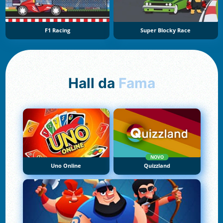
F1 Racing
Super Blocky Race
Hall da
Fama
NOVO
Uno Online
Quizzland