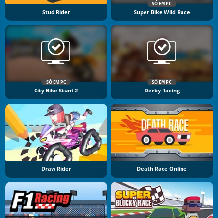
SÓ EM PC
Stud Rider
Super Bike Wild Race
SÓ EM PC
SÓ EM PC
City Bike Stunt 2
Derby Racing
Draw Rider
Death Race Online