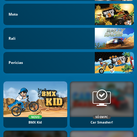
Moto
Rali
Perícias
NOVO
SÓ EM PC
BMX Kid
Car Smasher!