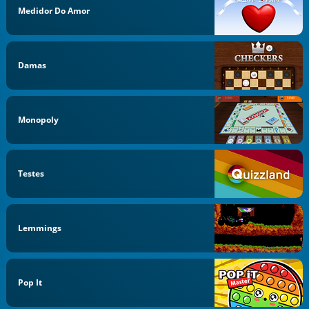
Medidor Do Amor
Damas
Monopoly
Testes
Lemmings
Pop It