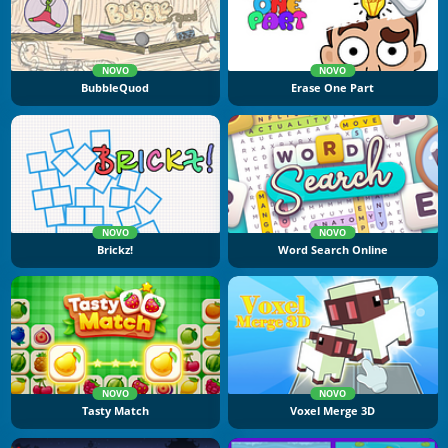
NOVO
NOVO
BubbleQuod
Erase One Part
NOVO
NOVO
Brickz!
Word Search Online
NOVO
NOVO
Tasty Match
Voxel Merge 3D