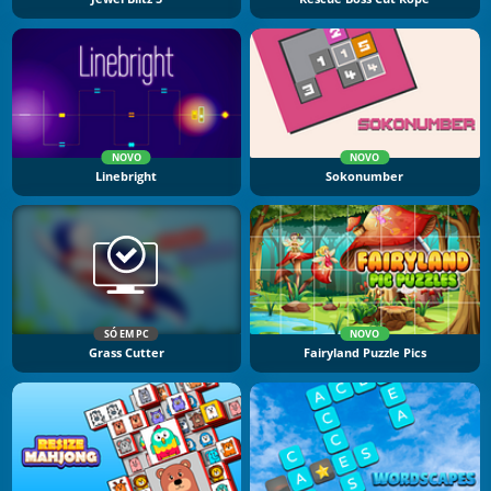
NOVO
NOVO
Linebright
Sokonumber
SÓ EM PC
NOVO
Grass Cutter
Fairyland Puzzle Pics