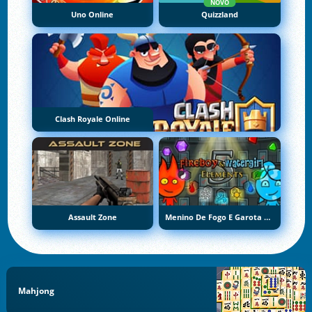
NOVO
Uno Online
Quizzland
Clash Royale Online
Assault Zone
Menino De Fogo E Garota De Água 5: Elementos
Mahjong