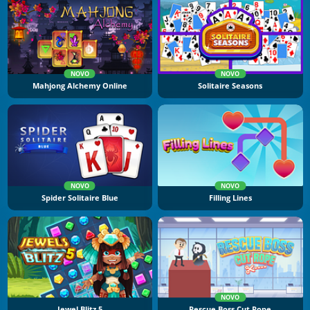
NOVO
NOVO
Mahjong Alchemy Online
Solitaire Seasons
NOVO
NOVO
Spider Solitaire Blue
Filling Lines
NOVO
Jewel Blitz 5
Rescue Boss Cut Rope