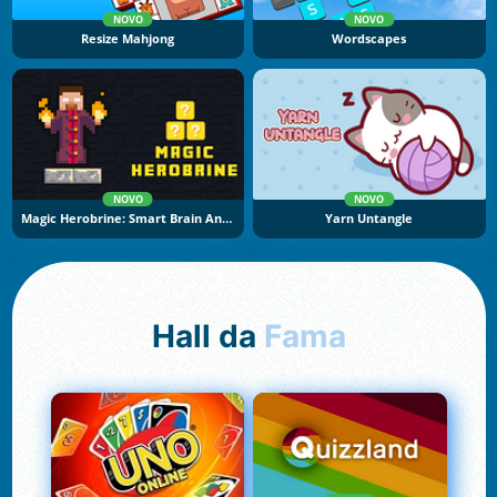
NOVO
NOVO
Resize Mahjong
Wordscapes
NOVO
NOVO
Magic Herobrine: Smart Brain And Puzzle Quest
Yarn Untangle
Hall da
Fama