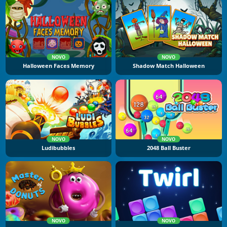
NOVO
NOVO
Halloween Faces Memory
Shadow Match Halloween
NOVO
NOVO
Ludibubbles
2048 Ball Buster
NOVO
NOVO