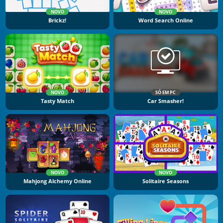
NOVO
NOVO
Brickz!
Word Search Online
NOVO
SÓ EM PC
Tasty Match
Car Smasher!
NOVO
NOVO
Mahjong Alchemy Online
Solitaire Seasons