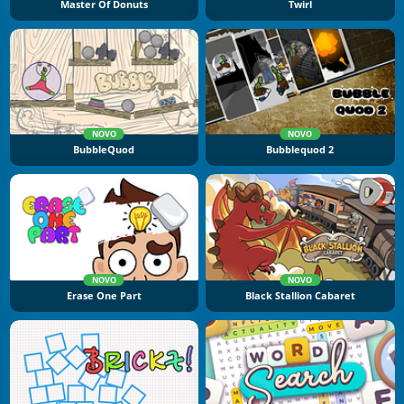
Master Of Donuts
Twirl
NOVO
NOVO
BubbleQuod
Bubblequod 2
NOVO
NOVO
Erase One Part
Black Stallion Cabaret