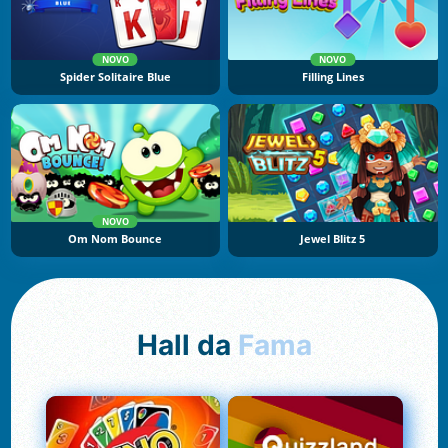
NOVO
NOVO
Spider Solitaire Blue
Filling Lines
NOVO
Om Nom Bounce
Jewel Blitz 5
Hall da
Fama