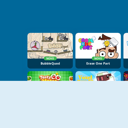
NOVO
NOVO
BubbleQuod
Erase One Part
NOVO
NOVO
Tasty Match
Voxel Merge 3D