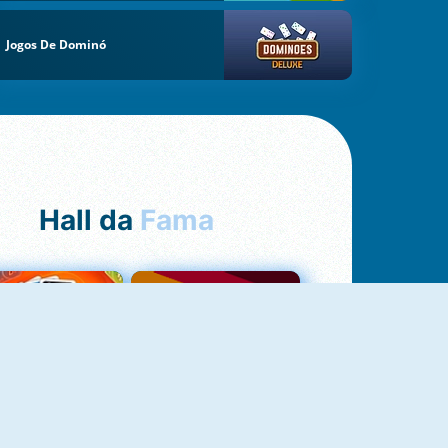
Jogos De Dominó
Hall da
Fama
NOVO
Uno Online
Quizzland