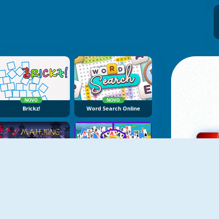
NOVO
NOVO
Brickz!
Word Search Online
NOVO
NOVO
Mahjong Alchemy Online
Solitaire Seasons