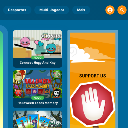
Desportos
Multi-Jogador
Mais
NOVO
Connect Hugy And Kisy
NOVO
Halloween Faces Memory