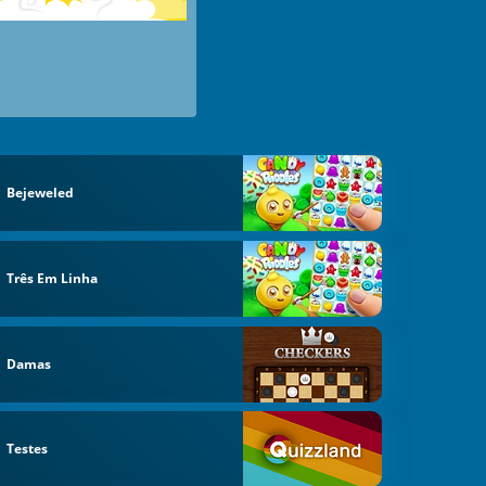
Bejeweled
Três Em Linha
Damas
Testes