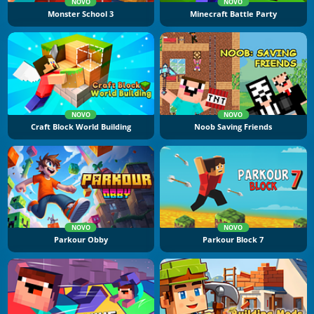
NOVO
NOVO
Monster School 3
Minecraft Battle Party
NOVO
NOVO
Craft Block World Building
Noob Saving Friends
NOVO
NOVO
Parkour Obby
Parkour Block 7