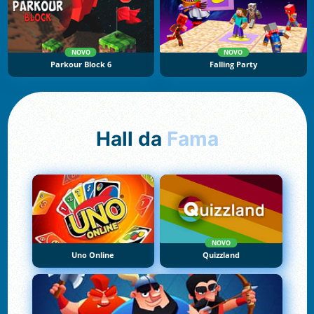
NOVO
NOVO
Parkour Block 6
Falling Party
Hall da
Fama
NOVO
Uno Online
Quizzland