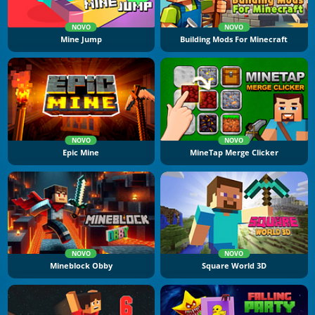
NOVO
NOVO
Mine Jump
Building Mods For Minecraft
NOVO
NOVO
Epic Mine
MineTap Merge Clicker
NOVO
NOVO
Mineblock Obby
Square World 3D