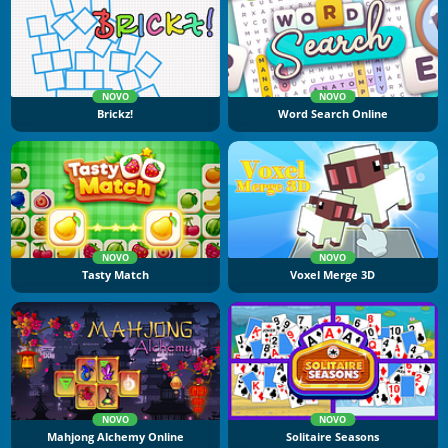
NOVO
NOVO
Brickz!
Word Search Online
NOVO
NOVO
Tasty Match
Voxel Merge 3D
NOVO
NOVO
Mahjong Alchemy Online
Solitaire Seasons