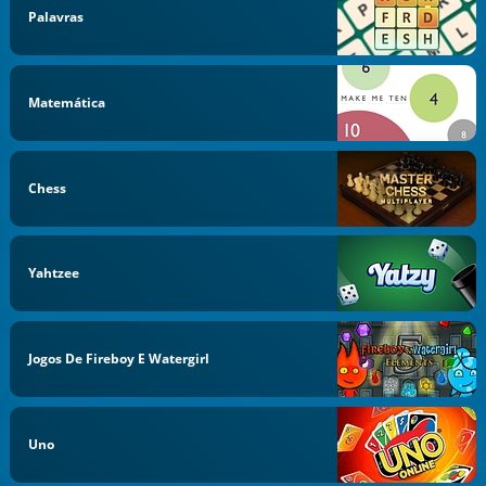
Palavras
Matemática
Chess
Yahtzee
Jogos De Fireboy E Watergirl
Uno