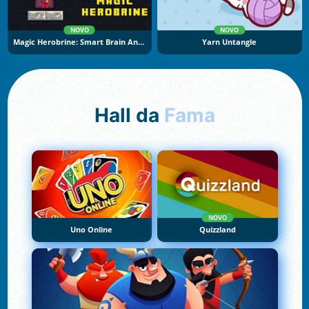
NOVO
NOVO
Magic Herobrine: Smart Brain And Puzzle Quest
Yarn Untangle
Hall da
Fama
NOVO
Uno Online
Quizzland