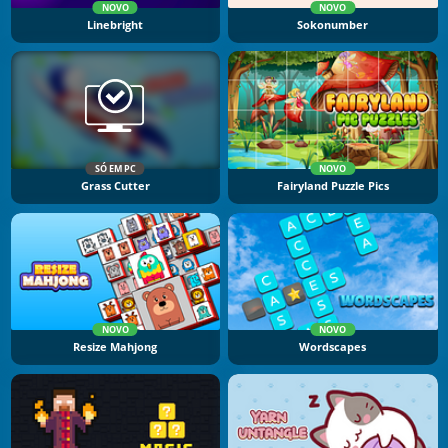
NOVO
NOVO
Linebright
Sokonumber
SÓ EM PC
NOVO
Grass Cutter
Fairyland Puzzle Pics
NOVO
NOVO
Resize Mahjong
Wordscapes