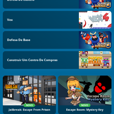
Vex
Defesa De Base
Construir Um Centro De Compras
NOVO
NOVO
Jailbreak: Escape From Prison
Escape Room: Mystery Key