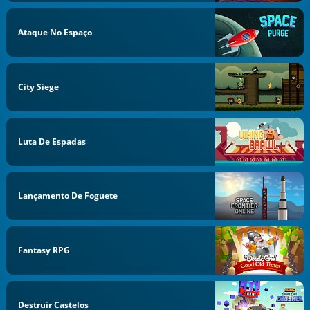
Ataque No Espaço
City Siege
Luta De Espadas
Lançamento De Foguete
Fantasy RPG
Destruir Castelos