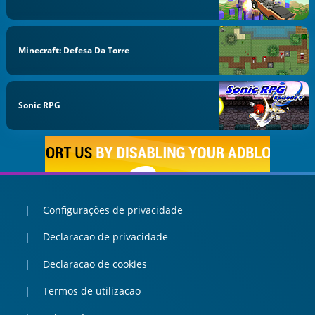
Minecraft: Defesa Da Torre
Sonic RPG
Configurações de privacidade
Declaracao de privacidade
Declaracao de cookies
Termos de utilizacao