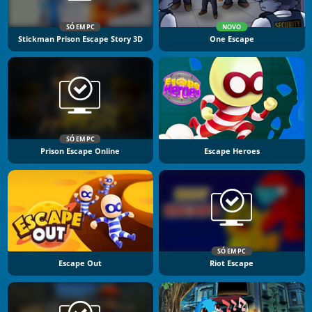
SÓ EM PC
NOVO
Stickman Prison Escape Story 3D
One Escape
SÓ EM PC
Prison Escape Online
Escape Heroes
SÓ EM PC
Escape Out
Riot Escape