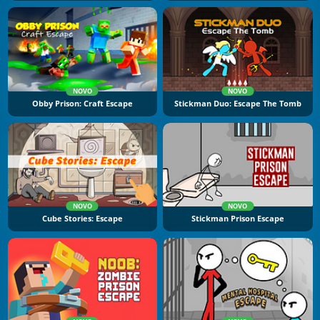
NOVO
NOVO
Obby Prison: Craft Escape
Stickman Duo: Escape The Tomb
NOVO
NOVO
Cube Stories: Escape
Stickman Prison Escape