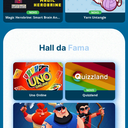
NOVO
NOVO
Magic Herobrine: Smart Brain And Puzzle Quest
Yarn Untangle
Hall da
Fama
NOVO
Uno Online
Quizzland