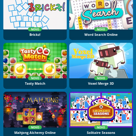
NOVO
NOVO
Brickz!
Word Search Online
NOVO
NOVO
Tasty Match
Voxel Merge 3D
NOVO
NOVO
Mahjong Alchemy Online
Solitaire Seasons