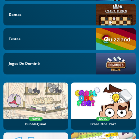
Damas
Testes
Jogos De Dominó
NOVO
NOVO
BubbleQuod
Erase One Part