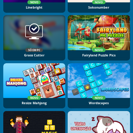
NOVO
NOVO
Linebright
Sokonumber
SÓ EM PC
NOVO
Grass Cutter
Fairyland Puzzle Pics
NOVO
NOVO
Resize Mahjong
Wordscapes