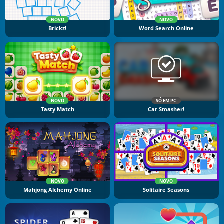
NOVO
NOVO
Brickz!
Word Search Online
NOVO
SÓ EM PC
Tasty Match
Car Smasher!
NOVO
NOVO
Mahjong Alchemy Online
Solitaire Seasons