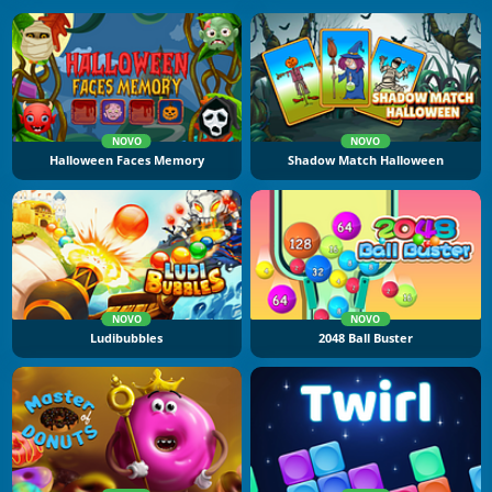
NOVO
NOVO
Halloween Faces Memory
Shadow Match Halloween
NOVO
NOVO
Ludibubbles
2048 Ball Buster