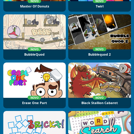
NOVO
NOVO
Master Of Donuts
Twirl
NOVO
NOVO
BubbleQuod
Bubblequod 2
NOVO
NOVO
Erase One Part
Black Stallion Cabaret