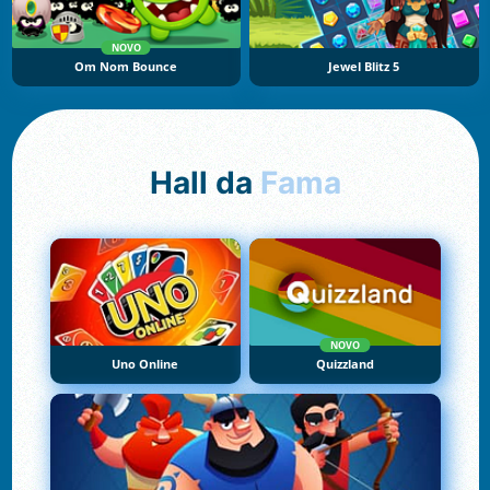
NOVO
Om Nom Bounce
Jewel Blitz 5
Hall da
Fama
NOVO
Uno Online
Quizzland