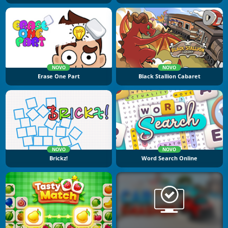
NOVO
NOVO
Erase One Part
Black Stallion Cabaret
NOVO
NOVO
Brickz!
Word Search Online