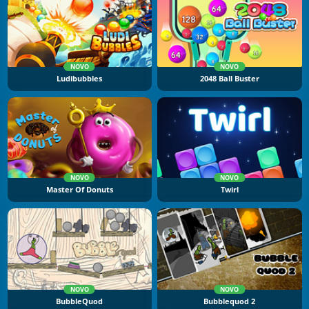
NOVO
NOVO
Ludibubbles
2048 Ball Buster
NOVO
NOVO
Master Of Donuts
Twirl
NOVO
NOVO
BubbleQuod
Bubblequod 2