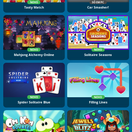
NOVO
SÓ EM PC
Tasty Match
Car Smasher!
NOVO
NOVO
Mahjong Alchemy Online
Solitaire Seasons
NOVO
NOVO
Spider Solitaire Blue
Filling Lines