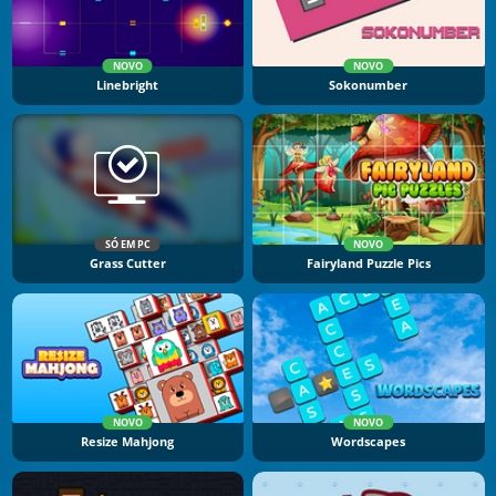
NOVO
NOVO
Linebright
Sokonumber
SÓ EM PC
NOVO
Grass Cutter
Fairyland Puzzle Pics
NOVO
NOVO
Resize Mahjong
Wordscapes