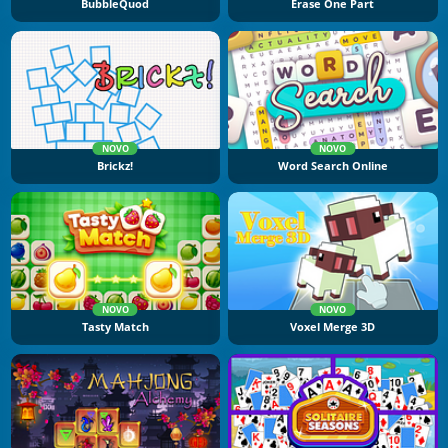
BubbleQuod
Erase One Part
NOVO
NOVO
Brickz!
Word Search Online
NOVO
NOVO
Tasty Match
Voxel Merge 3D