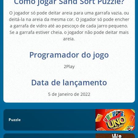
Como jogar Sand Sort Puzzle?
O jogador só pode deitar areia para uma garrafa vazia, ou
deitá-la na areia da mesma cor. O jogador só pode encher
a garrafa de vidro até ao pescoço de cada jarro pequeno.
Se a garrafa estiver cheia, o jogador não pode deitar mais
areia.
Programador do jogo
2Play
Data de lançamento
5 de Janeiro de 2022
Puzzle