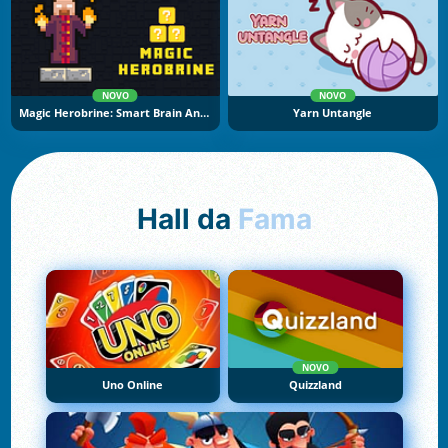
NOVO
NOVO
Magic Herobrine: Smart Brain And Puzzle Quest
Yarn Untangle
Hall da
Fama
NOVO
Uno Online
Quizzland