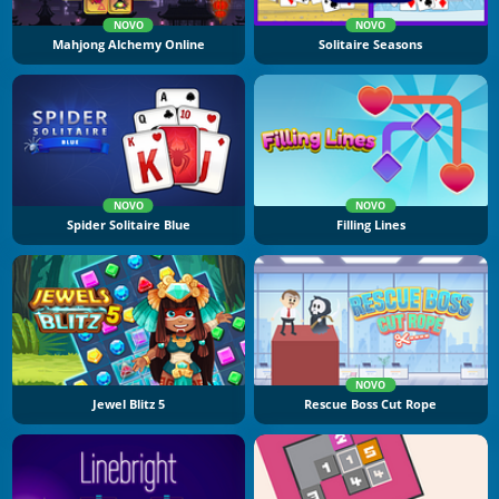
NOVO
NOVO
Mahjong Alchemy Online
Solitaire Seasons
NOVO
NOVO
Spider Solitaire Blue
Filling Lines
NOVO
Jewel Blitz 5
Rescue Boss Cut Rope