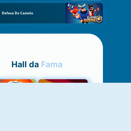
Defesa Do Castelo
Hall da
Fama
NOVO
Uno Online
Quizzland