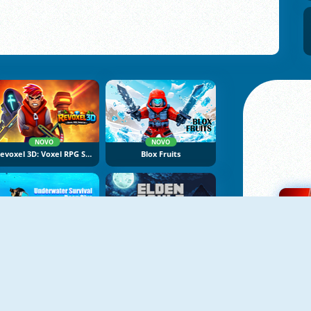
NOVO
NOVO
Revoxel 3D: Voxel RPG Shooter
Blox Fruits
NOVO
NOVO
Underwater Survival Deep Dive
Elden Souls: Dark Roguelike RPG