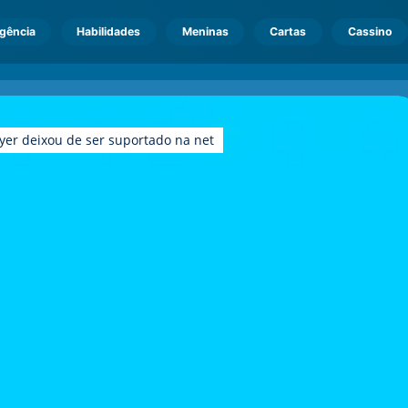
igência
Habilidades
Meninas
Cartas
Cassino
yer deixou de ser suportado na net