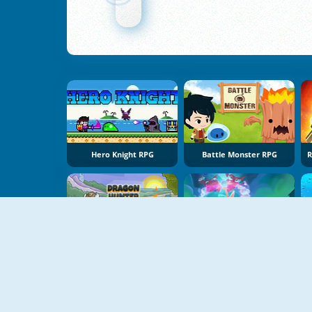
Hero Knight RPG
Battle Monster RPG
NOVO
NOVO
Dragon Hunter
BitGoblins RPG Simulator