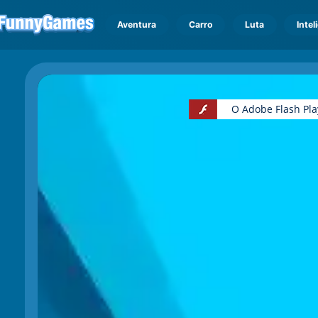
Aventura
Carro
Luta
Intel
O Adobe Flash Pla