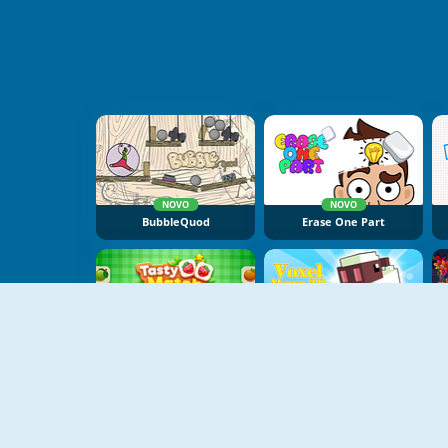
NOVO
NOVO
BubbleQuod
Erase One Part
NOVO
NOVO
Tasty Match
Voxel Merge 3D