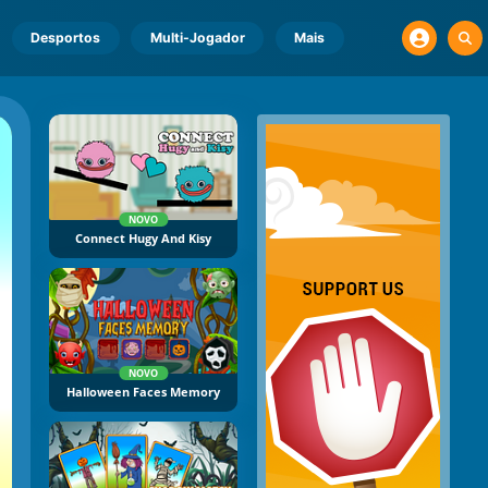
Desportos
Multi-Jogador
Mais
NOVO
Connect Hugy And Kisy
NOVO
Halloween Faces Memory