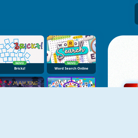
NOVO
NOVO
Brickz!
Word Search Online
NOVO
NOVO
Mahjong Alchemy Online
Solitaire Seasons