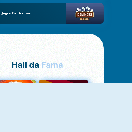
Jogos De Dominó
Hall da
Fama
NOVO
Uno Online
Quizzland