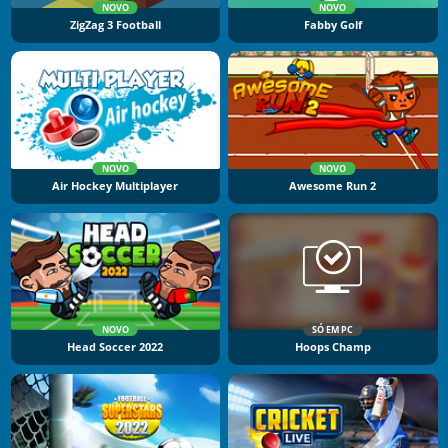
NOVO
NOVO
ZigZag 3 Football
Fabby Golf
NOVO
NOVO
Air Hockey Multiplayer
Awesome Run 2
NOVO
SÓ EM PC
Head Soccer 2022
Hoops Champ