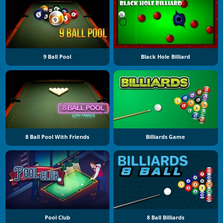
9 Ball Pool
Black Hole Billiard
8 Ball Pool With Friends
Billiards Game
Pool Club
8 Ball Billiards