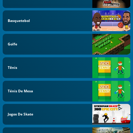
Basquetebol
Golfe
Tênis
Ténis De Mesa
Jogos De Skate