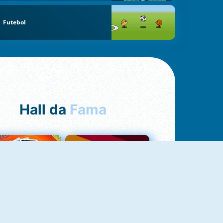
Futebol
Hall da
Fama
NOVO
Uno Online
Quizzland