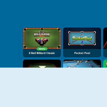
NOVO
8 Ball Billiard Classic
Pocket Pool
8 Ball Pool With Friends
3d Billiard 8 Ball Pool