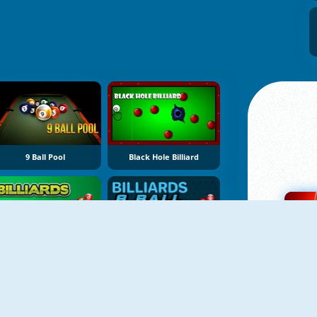
9 Ball Pool
Black Hole Billiard
Billiards Game
8 Ball Billiards