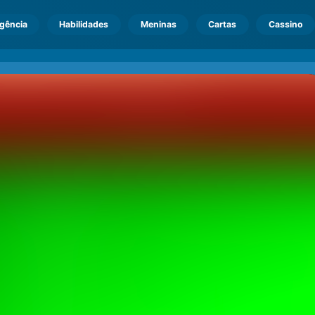
igência
Habilidades
Meninas
Cartas
Cassino