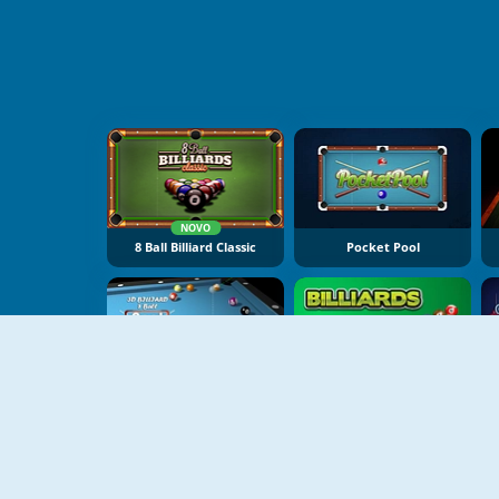
NOVO
8 Ball Billiard Classic
Pocket Pool
3d Billiard 8 Ball Pool
Billiards Game