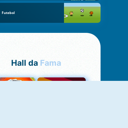
Futebol
Hall da
Fama
NOVO
Uno Online
Quizzland