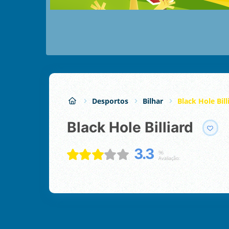
Desportos
Bilhar
Black Hole Bill
Black Hole Billiard
3.3
96
Avaliação: