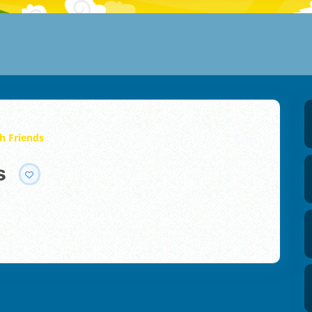
th Friends
s