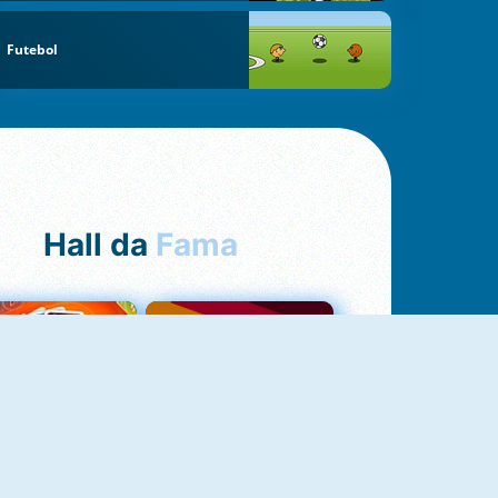
Futebol
Hall da
Fama
NOVO
Uno Online
Quizzland