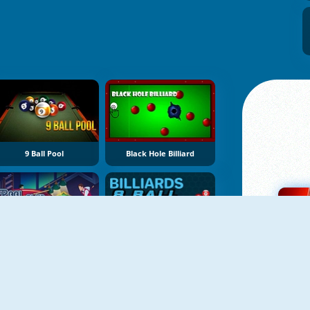
9 Ball Pool
Black Hole Billiard
Pool Club
8 Ball Billiards