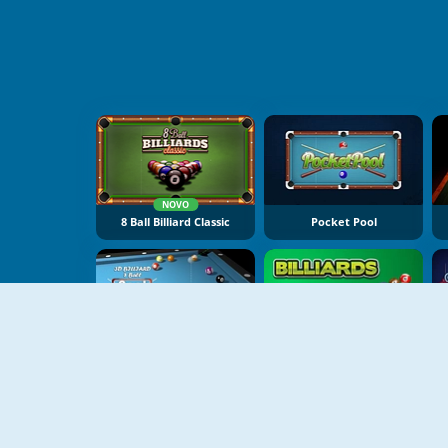
NOVO
8 Ball Billiard Classic
Pocket Pool
3d Billiard 8 Ball Pool
Billiards Game