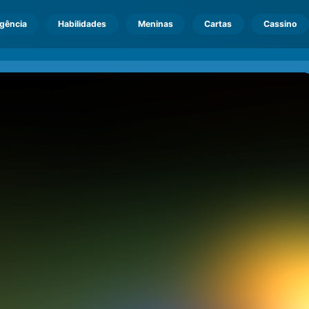
igência
Habilidades
Meninas
Cartas
Cassino