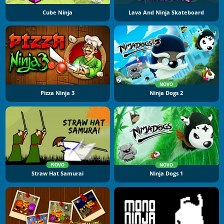
Cube Ninja
Lava And Ninja Skateboard
NOVO
Pizza Ninja 3
Ninja Dogs 2
NOVO
NOVO
Straw Hat Samurai
Ninja Dogs 1