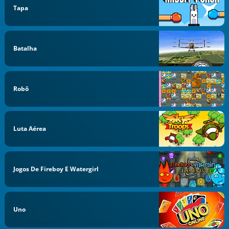
Tapa
Batalha
Robô
Luta Aérea
Jogos De Fireboy E Watergirl
Uno