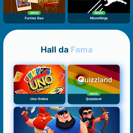
NOVO
NOVO
Furtive Dao
MonoNinja
Hall da
Fama
NOVO
Uno Online
Quizzland