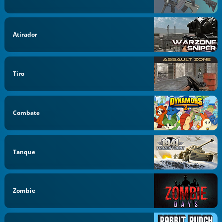
Atirador
Tiro
Combate
Tanque
Zombie