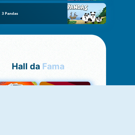
3 Pandas
Hall da
Fama
NOVO
Uno Online
Quizzland