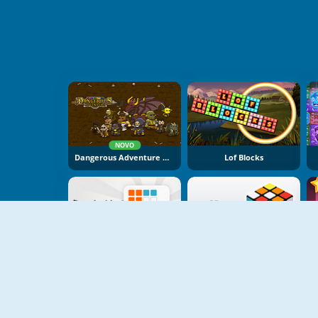
NOVO
Dangerous Adventure Online
Lof Blocks
Puzzle Blocks Color
3D Rubik