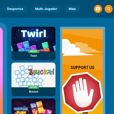
Desportos
Multi-Jogador
Mais
NOVO
Twirl
NOVO
Brickz!