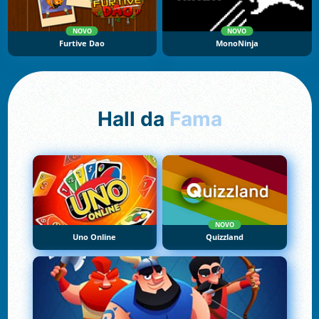
NOVO
NOVO
Furtive Dao
MonoNinja
Hall da
Fama
NOVO
Uno Online
Quizzland