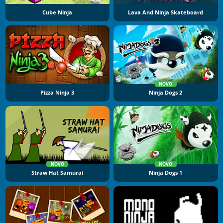
Cube Ninja
Lava And Ninja Skateboard
NOVO
Pizza Ninja 3
Ninja Dogs 2
NOVO
NOVO
Straw Hat Samurai
Ninja Dogs 1