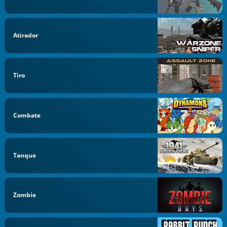
Atirador
Tiro
Combate
Tanque
Zombie