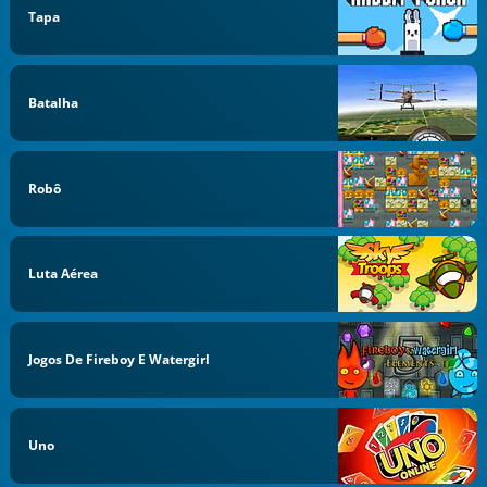
Tapa
Batalha
Robô
Luta Aérea
Jogos De Fireboy E Watergirl
Uno