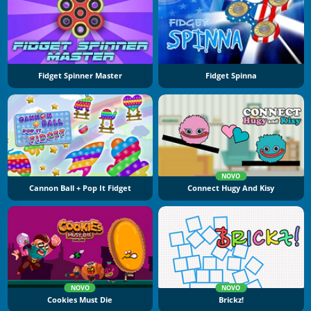
Fidget Spinner Master
Fidget Spinna
NOVO
Cannon Ball + Pop It Fidget
Connect Hugy And Kisy
NOVO
NOVO
Cookies Must Die
Brickz!