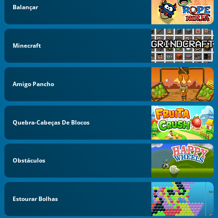
Balançar
Minecraft
Amigo Pancho
Quebra-Cabeças De Blocos
Obstáculos
Estourar Bolhas