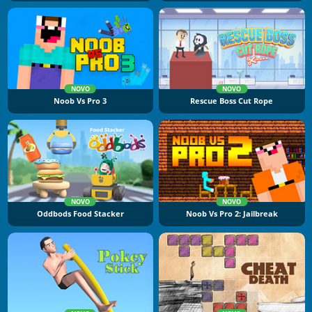
NOVO
NOVO
Noob Vs Pro 3
Rescue Boss Cut Rope
NOVO
NOVO
Oddbods Food Stacker
Noob Vs Pro 2: Jailbreak