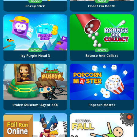
NOVO
NOVO
Pokey Stick
Cheat On Death
NOVO
NOVO
Icy Purple Head 3
Bounce And Collect
Stolen Museum: Agent XXX
Popcorn Master