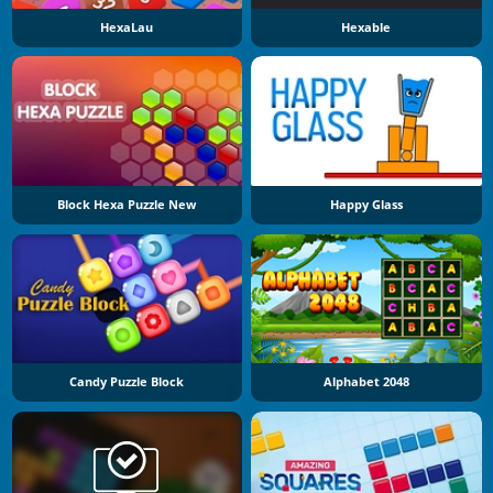
HexaLau
Hexable
Block Hexa Puzzle New
Happy Glass
Candy Puzzle Block
Alphabet 2048