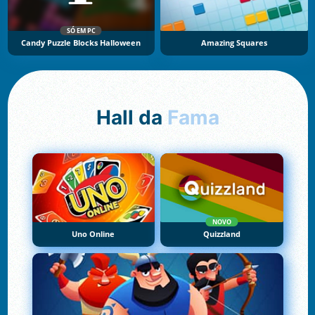
SÓ EM PC
Candy Puzzle Blocks Halloween
Amazing Squares
Hall da
Fama
NOVO
Uno Online
Quizzland