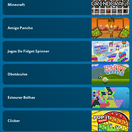
Minecraft
Amigo Pancho
Jogos De Fidget Spinner
Obstáculos
Estourar Bolhas
Clicker