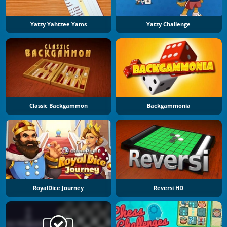
Yatzy Yahtzee Yams
Yatzy Challenge
Classic Backgammon
Backgammonia
RoyalDice Journey
Reversi HD