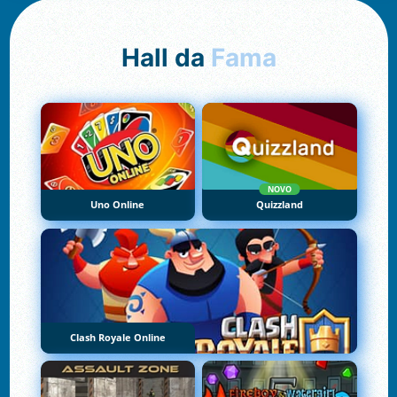
Hall da
Fama
NOVO
Uno Online
Quizzland
Clash Royale Online