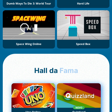
Dumb Ways To Die 3: World Tour
Hard Life
Space Wing Online
Speed Box
Hall da
Fama
NOVO