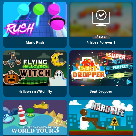
SÓ EM PC
Music Rush
Frisbee Forever 2
Halloween Witch Fly
Beat Dropper