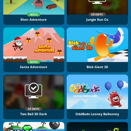
NOVO
SÓ EM PC
River Adventure
Jungle Run Oz
NOVO
Santa Adventure
Blob Giant 3D
SÓ EM PC
Two Ball 3D Dark
OddBods Looney Ballooney