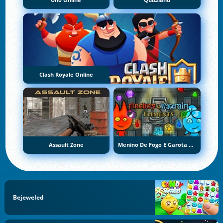
Uno Online
Quizzland
Clash Royale Online
Assault Zone
Menino De Fogo E Garota De Água 5: Elementos
Bejeweled